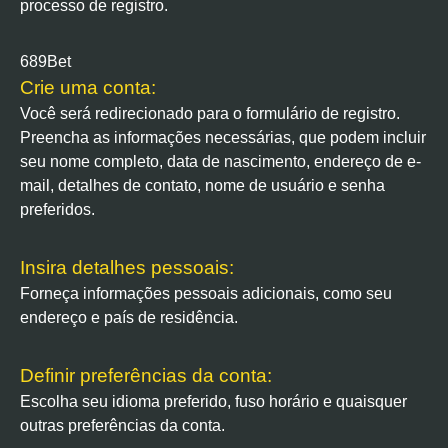
processo de registro.
689Bet
Crie uma conta:
Você será redirecionado para o formulário de registro.
Preencha as informações necessárias, que podem incluir
seu nome completo, data de nascimento, endereço de e-
mail, detalhes de contato, nome de usuário e senha
preferidos.
Insira detalhes pessoais:
Forneça informações pessoais adicionais, como seu
endereço e país de residência.
Definir preferências da conta:
Escolha seu idioma preferido, fuso horário e quaisquer
outras preferências da conta.