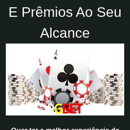
E Prêmios Ao Seu
Alcance