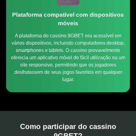
Plataforma compatível com dispositivos
móveis
A plataforma do cassino 9GBET era acessível em
vários dispositivos, incluindo computadores desktop,
smartphones e tablets. O cassino provavelmente
oferecia um aplicativo móvel de fácil utilização ou um
site responsivo, permitindo que os jogadores
desfrutassem de seus jogos favoritos em qualquer
lugar.
Como participar do cassino
9GBET?