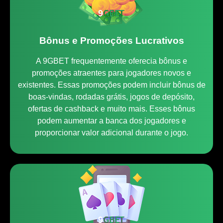
Bônus e Promoções Lucrativos
A 9GBET frequentemente oferecia bônus e
promoções atraentes para jogadores novos e
existentes. Essas promoções podem incluir bônus de
boas-vindas, rodadas grátis, jogos de depósito,
ofertas de cashback e muito mais. Esses bônus
podem aumentar a banca dos jogadores e
proporcionar valor adicional durante o jogo.