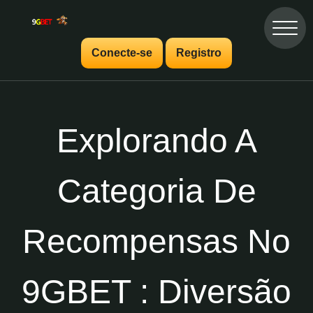
Conecte-se
Registro
Explorando A
Categoria De
Recompensas No
9GBET : Diversão