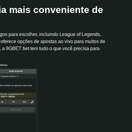
ia mais conveniente de
os para escolher, incluindo League of Legends,
 oferece opções de apostas ao vivo para muitos de
e, a 9GBET bet tem tudo o que você precisa para