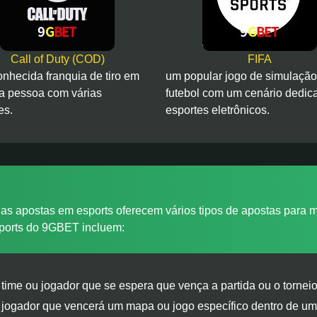
Call of Duty (COD)
FIFA
nhecida franquia de tiro em
um popular jogo de simulação
ra pessoa com várias
futebol com um cenário dedic
es.
esportes eletrônicos.
 as apostas em esports oferecem vários tipos de apostas para m
ports do 9GBET incluem:
time ou jogador que se espera que vença a partida ou o torneio
 jogador que vencerá um mapa ou jogo específico dentro de uma