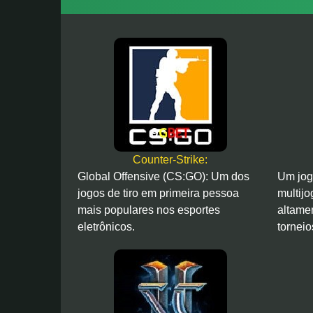
Counter-Strike:
Global Offensive (CS:GO): Um dos
Um jog
jogos de tiro em primeira pessoa
multij
mais populares nos esportes
altame
eletrônicos.
torneio