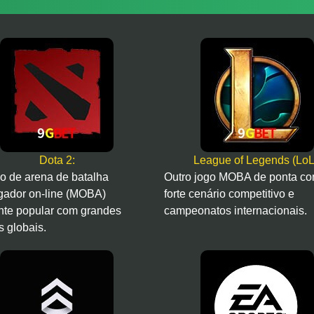
Dota 2:
League of Legends (LoL
o de arena de batalha
Outro jogo MOBA de ponta c
ogador on-line (MOBA)
forte cenário competitivo e
nte popular com grandes
campeonatos internacionais.
s globais.