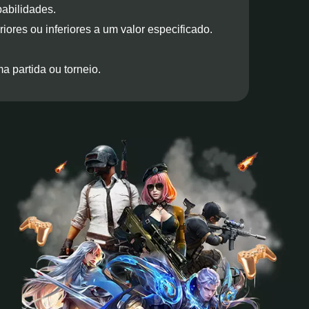
abilidades.
iores ou inferiores a um valor especificado.
a partida ou torneio.