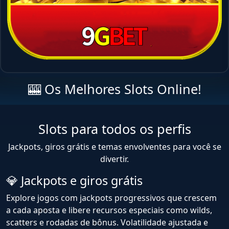
🎰 Os Melhores Slots Online!
Slots para todos os perfis
Jackpots, giros grátis e temas envolventes para você se
divertir.
💎 Jackpots e giros grátis
Explore jogos com jackpots progressivos que crescem
a cada aposta e libere recursos especiais como wilds,
scatters e rodadas de bônus. Volatilidade ajustada e