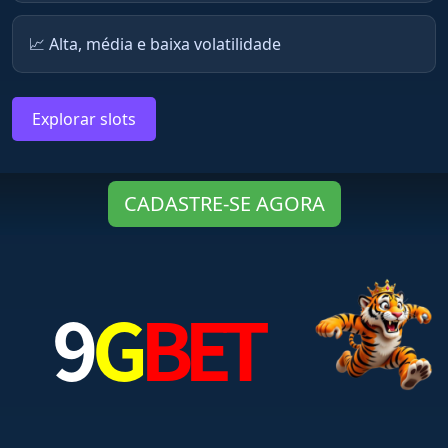
📈 Alta, média e baixa volatilidade
Explorar slots
CADASTRE-SE AGORA