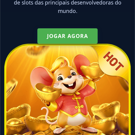
de slots das principais desenvolvedoras do
mundo.
JOGAR AGORA