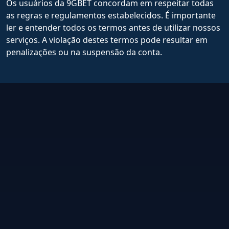
Os usuários da 9GBET concordam em respeitar todas
as regras e regulamentos estabelecidos. É importante
ler e entender todos os termos antes de utilizar nossos
serviços. A violação destes termos pode resultar em
penalizações ou na suspensão da conta.