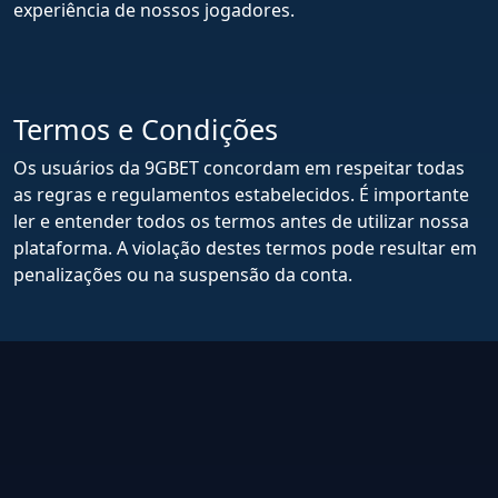
experiência de nossos jogadores.
Termos e Condições
Os usuários da 9GBET concordam em respeitar todas
as regras e regulamentos estabelecidos. É importante
ler e entender todos os termos antes de utilizar nossa
plataforma. A violação destes termos pode resultar em
penalizações ou na suspensão da conta.