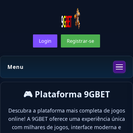
Login
Registrar-se
Menu
🎮 Plataforma 9GBET
Descubra a plataforma mais completa de jogos
online! A 9GBET oferece uma experiência única
com milhares de jogos, interface moderna e