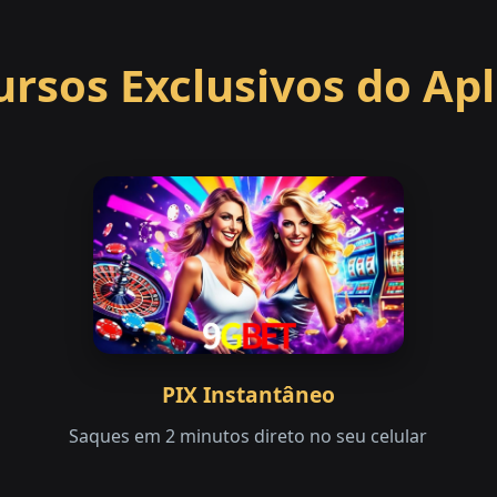
ursos Exclusivos do Apl
PIX Instantâneo
Saques em 2 minutos direto no seu celular