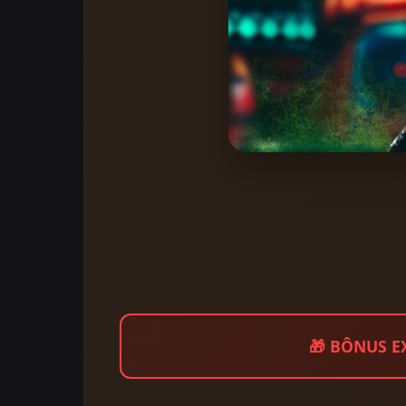
🎁
BÔNUS EX