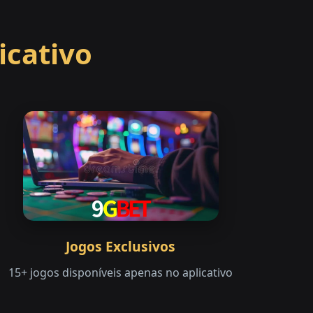
icativo
Jogos Exclusivos
15+ jogos disponíveis apenas no aplicativo