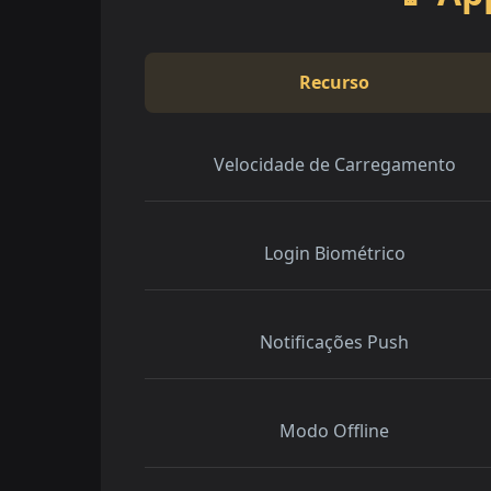
Recurso
Velocidade de Carregamento
Login Biométrico
Notificações Push
Modo Offline