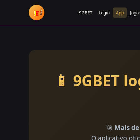
9GBET
Login
App
Jogo
📱 9GBET lo
🚀
Mais de
O aplicativo of