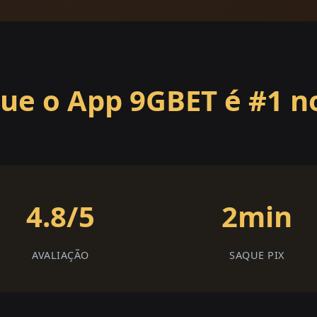
que o App 9GBET é #1 no
4.8/5
2min
AVALIAÇÃO
SAQUE PIX