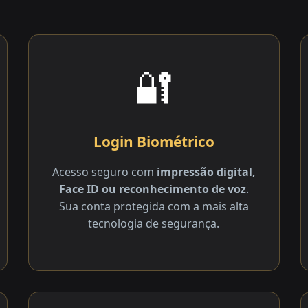
🔐
Login Biométrico
Acesso seguro com
impressão digital,
Face ID ou reconhecimento de voz
.
Sua conta protegida com a mais alta
tecnologia de segurança.