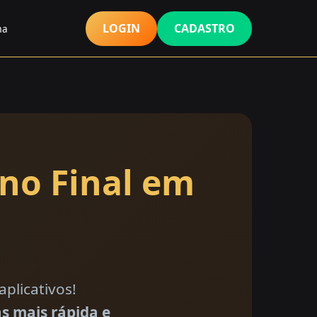
LOGIN
CADASTRO
ma
ino Final em
aplicativos!
s mais rápida e