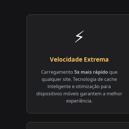
⚡
Velocidade Extrema
Carregamento
5x mais rápido
que
qualquer site. Tecnologia de cache
inteligente e otimização para
dispositivos móveis garantem a melhor
experiência.