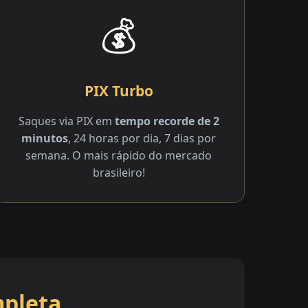
💰
PIX Turbo
Saques via PIX em
tempo recorde de 2
minutos
, 24 horas por dia, 7 dias por
semana. O mais rápido do mercado
brasileiro!
mpleta