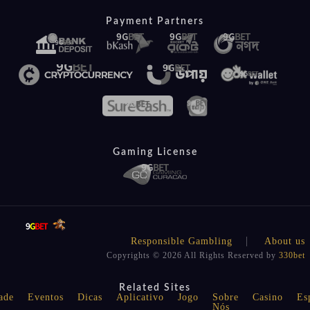
Payment Partners
Gaming License
Responsible Gambling
About us
Copyrights © 2026 All Rights Reserved by
330bet
Related Sites
ade
Eventos
Dicas
Aplicativo
Jogo
Sobre
Casino
Es
Nós