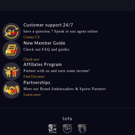
Customer support 24/7
have a question ? Speak to our agent online
Contact CS
New Member Guide
Check out FAQ and guides
Check now
Affiliates Program
Partner with us and earn some income!
Find Out more
Partnerships
Meet our Brand Ambassadors & Sports Partners
Learnt more
Info