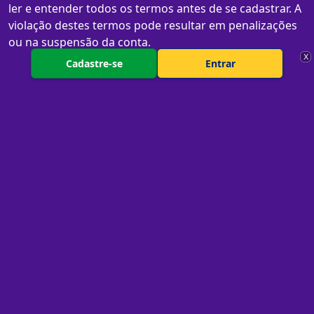
ler e entender todos os termos antes de se cadastrar. A
violação destes termos pode resultar em penalizações
ou na suspensão da conta.
X
Cadastre-se
Entrar