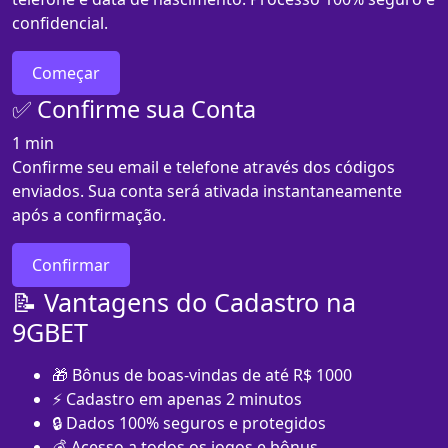
confidencial.
Começar
✅ Confirme sua Conta
1 min
Confirme seu email e telefone através dos códigos
enviados. Sua conta será ativada instantaneamente
após a confirmação.
Confirmar
📝 Vantagens do Cadastro na
9GBET
🎁 Bônus de boas-vindas de até R$ 1000
⚡ Cadastro em apenas 2 minutos
🔒 Dados 100% seguros e protegidos
💰 Acesso a todos os jogos e bônus