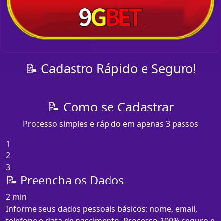
📝 Cadastro Rápido e Seguro!
📝 Como se Cadastrar
Processo simples e rápido em apenas 3 passos
1
2
3
📝 Preencha os Dados
2 min
Informe seus dados pessoais básicos: nome, email,
telefone e data de nascimento. Processo 100% seguro e