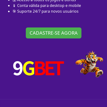
📱 Conta válida para desktop e mobile
🎯 Suporte 24/7 para novos usuários
CADASTRE-SE AGORA