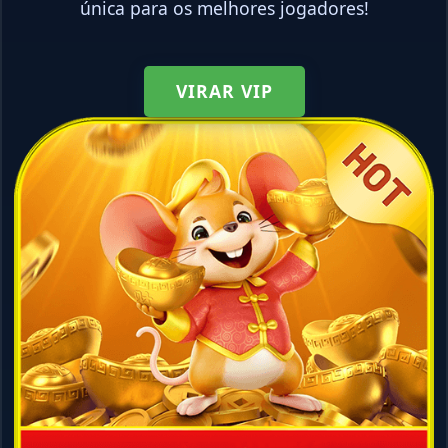
única para os melhores jogadores!
VIRAR VIP