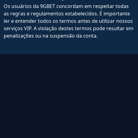
Os usuários da 9GBET concordam em respeitar todas
as regras e regulamentos estabelecidos. É importante
ler e entender todos os termos antes de utilizar nossos
serviços VIP. A violação destes termos pode resultar em
penalizações ou na suspensão da conta.