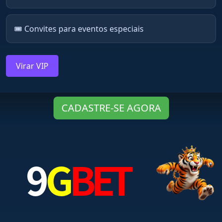
🎟️ Convites para eventos especiais
Virar VIP
CADASTRE-SE AGORA