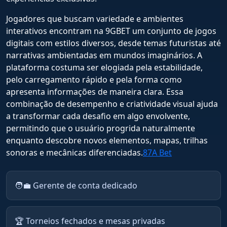
Jogadores que buscam variedade e ambientes
interativos encontram na 9GBET um conjunto de jogos
digitais com estilos diversos, desde temas futuristas até
narrativas ambientadas em mundos imaginários. A
plataforma costuma ser elogiada pela estabilidade,
pelo carregamento rápido e pela forma como
apresenta informações de maneira clara. Essa
combinação de desempenho e criatividade visual ajuda
a transformar cada desafio em algo envolvente,
permitindo que o usuário progrida naturalmente
enquanto descobre novos elementos, mapas, trilhas
sonoras e mecânicas diferenciadas.
87A Bet
🧑‍💼 Gerente de conta dedicado
🏆 Torneios fechados e mesas privadas